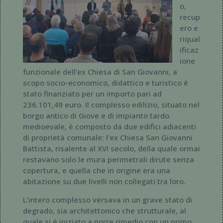
o,
recup
ero e
riqual
ificaz
ione
funzionale dell’ex Chiesa di San Giovanni, a
scopo socio-economico, didattico e turistico è
stato finanziato per un importo pari ad
236.101,49 euro. Il complesso edilizio, situato nel
borgo antico di Giove e di impianto tardo
medioevale, è composto da due edifici adiacenti
di proprietà comunale: l’ex Chiesa San Giovanni
Battista, risalente al XVI secolo, della quale ormai
restavano solo le mura perimetrali dirute senza
copertura, e quella che in origine era una
abitazione su due livelli non collegati tra loro.
L’intero complesso versava in un grave stato di
degrado, sia architettonico che strutturale, al
quale si è iniziato a porre rimedio con un primo