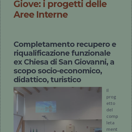
Giove: i progetti delle
Aree Interne
Completamento recupero e
riqualificazione funzionale
ex Chiesa di San Giovanni, a
scopo socio-economico,
didattico, turistico
Il
prog
etto
del
comp
leta
ment