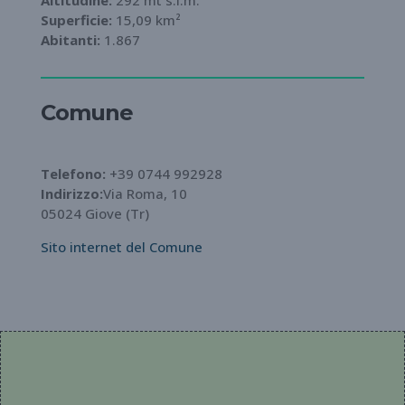
Altitudine:
292 mt s.l.m.
Superficie:
15,09 km²
Abitanti:
1.867
Comune
Telefono:
+39 0744 992928
Indirizzo:
Via Roma, 10
05024 Giove (Tr)
Sito internet del Comune